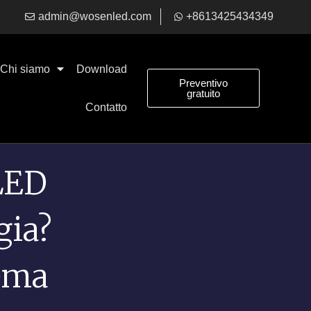
admin@wosenled.com
+8613425434349
Chi siamo
Download
Preventivo
gratuito
Contatto
LED
gia?
lema