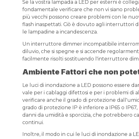
Se la vostra lampada a LED per esterni è colleg
fondamentale verificare che non vi siano proble
più vecchi possono creare problemi con le nu
flash inaspettati. Ciò è dovuto agli interruttori
le lampadine a incandescenza.
Un interruttore dimmer incompatibile interrompe
diluvio, che si spegne e si accende regolarmen
facilmente risolti sostituendo l'interruttore d
Ambiente
Fattori che non pote
Le luci di inondazione a LED possono essere da
vale per i cablaggi difettosi e per i problemi di
verificare anche il grado di protezione dall'umid
grado di protezione IP è inferiore a IP65 o IP67,
danni da umidità e sporcizia, che potrebbero c
continui.
Inoltre, il modo in cui le luci di inondazione a 