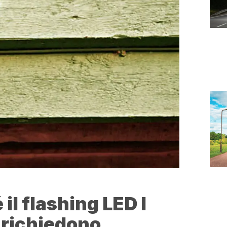
 il flashing
LED
I
 richiedono