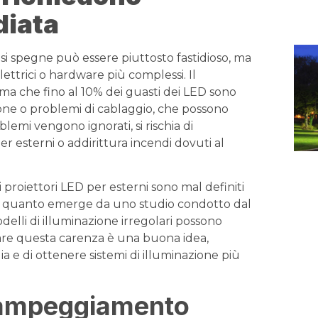
diata
si spegne può essere piuttosto fastidioso, ma
ettrici o hardware più complessi. Il
rma che fino al 10% dei guasti dei LED sono
nsione o problemi di cablaggio, che possono
blemi vengono ignorati, si rischia di
r esterni o addirittura incendi dovuti al
i proiettori LED per esterni sono mal definiti
a. È quanto emerge da uno studio condotto dal
elli di illuminazione irregolari possono
ntare questa carenza è una buona idea,
a e di ottenere sistemi di illuminazione più
 lampeggiamento