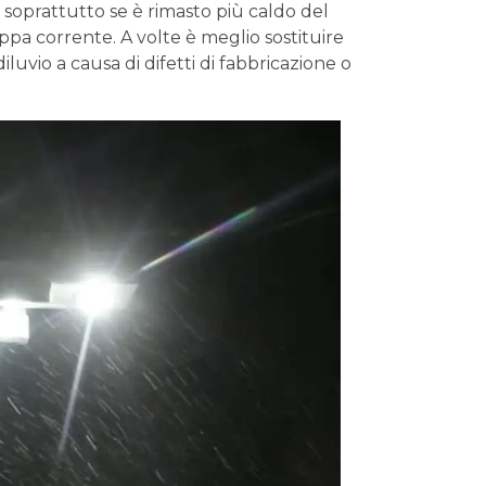
soprattutto se è rimasto più caldo del
pa corrente. A volte è meglio sostituire
luvio a causa di difetti di fabbricazione o