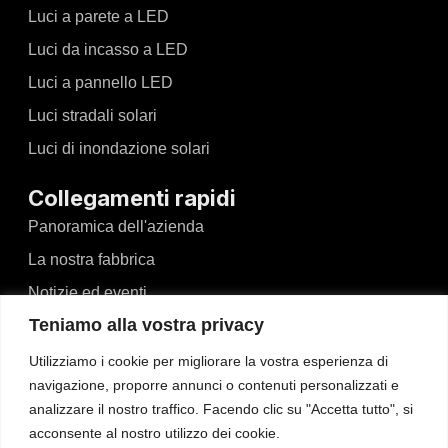
Luci a parete a LED
Luci da incasso a LED
Luci a pannello LED
Luci stradali solari
Luci di inondazione solari
Collegamenti rapidi
Panoramica dell'azienda
La nostra fabbrica
Notizie ed eventi
Teniamo alla vostra privacy
Video
Blog
Utilizziamo i cookie per migliorare la vostra esperienza di
navigazione, proporre annunci o contenuti personalizzati e
Contatto
analizzare il nostro traffico. Facendo clic su "Accetta tutto", si
acconsente al nostro utilizzo dei cookie.
Contatto