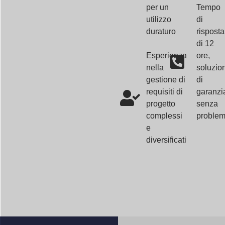
per un
Tempo
utilizzo
di
duraturo
risposta
di 12
Esperienza
ore,
nella
soluzion
gestione di
di
requisiti di
garanzi
progetto
senza
complessi
problem
e
diversificati