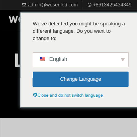
admin@wosenled.com
+8613425434349
Preventivo gratuito
We've detected you might be speaking a
different language. Do you want to
change to:
Luci stradali
English
solari
Change Language
Close and do not switch language
Casa
Pagine
Luci stradali solari