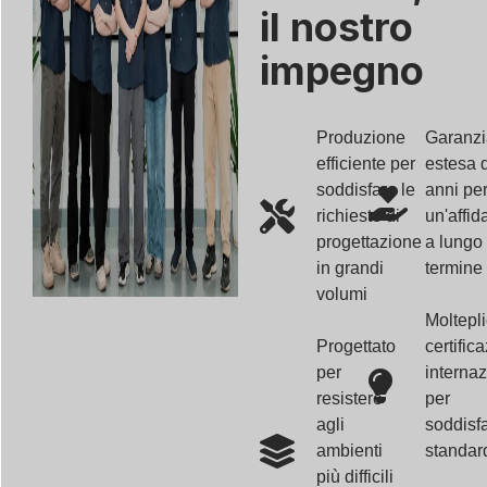
il nostro
impegno
Produzione
Garanzi
efficiente per
estesa d
soddisfare le
anni pe
richieste di
un'affida
progettazione
a lungo
in grandi
termine
volumi
Moltepli
Progettato
certifica
per
internaz
resistere
per
agli
soddisfa
ambienti
standar
più difficili