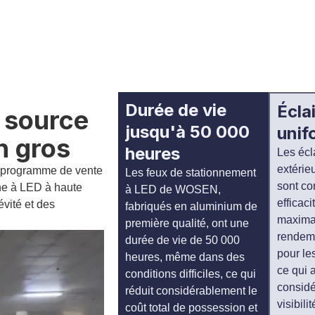
Durée de vie
Écla
 source
jusqu'à 50 000
unif
n gros
heures
Les écl
extéri
 programme de vente
Les feux de stationnement
sont co
one à LED à haute
à LED de WOSEN,
efficac
vité et des
fabriqués en aluminium de
maximal
première qualité, ont une
rendem
durée de vie de 50 000
pour le
heures, même dans des
ce qui 
conditions difficiles, ce qui
considé
réduit considérablement le
visibili
coût total de possession et