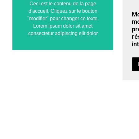
Ceci est le contenu de la page
Ceci est le contenu de la page
d'accueil. Cliquez sur le bouton
d'accueil. Cliquez sur le bouton
Mo
"modifier" pour changer ce texte.
"modifier" pour changer ce texte.
mo
Lorem ipsum dolor sit amet
Lorem ipsum dolor sit amet
pr
consectetur adipiscing elit dolor
consectetur adipiscing elit dolor
ré
in