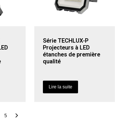
X
Série TECHLUX-P
LED
Projecteurs à LED
étanches de première
e
qualité
Lire la suite
5