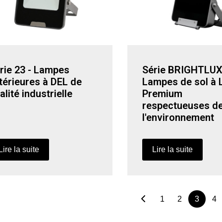
rie 23 - Lampes
Série BRIGHTLU
térieures à DEL de
Lampes de sol à 
alité industrielle
Premium
respectueuses d
l'environnement
Lire la suite
Lire la suite
1
2
3
4