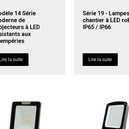
dèle 14 Série
Série 19 - Lampe
derne de
chantier à LED r
ojecteurs à LED
IP65 / IP66
sistants aux
tempéries
Lire la suite
Lire la suite