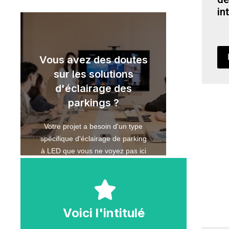
in
d'un expert
Obtenir les conseils
Vous avez des doutes
exacts de votre plan d'éclairage.
sur les solutions
et faites-nous part des besoins
d'éclairage des
Contactez-nous dès maintenant
parkings ?
chaque projet est unique.
d'expérience, nous savons que
Votre projet a besoin d'un type
de parkings avec des décennies
spécifique d'éclairage de parking
En tant qu'entreprise d'éclairage
à LED que vous ne voyez pas ici
?
Voici l'intitulé
Voici l'intitulé