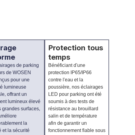
irage
Protection tous
orme
temps
airages de parking
Bénéficiant d'une
eurs de WOSEN
protection IP65/IP66
nçus pour une
contre l'eau et la
ité lumineuse
poussière, nos éclairages
e, offrant un
LED pour parking ont été
ent lumineux élevé
soumis à des tests de
s grandes surfaces,
résistance au brouillard
améliore
salin et de température
rablement la
afin de garantir un
té et la sécurité
fonctionnement fiable sous