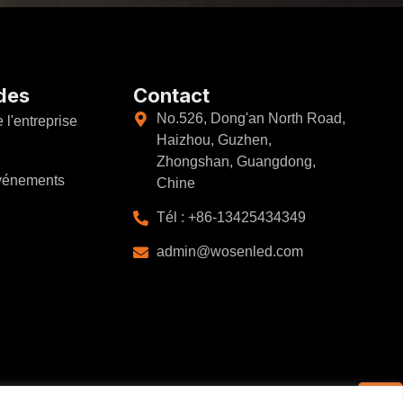
ides
Contact
No.526, Dong'an North Road,
 l'entreprise
Haizhou, Guzhen,
Zhongshan, Guangdong,
événements
Chine
Tél : +86-13425434349
admin@wosenled.com