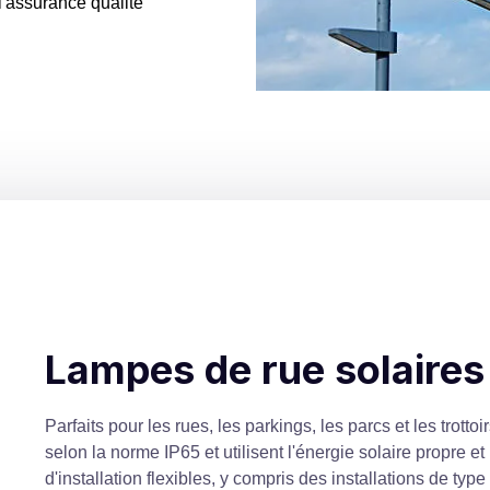
l'assurance qualité
Lampes de rue solaires
Parfaits pour les rues, les parkings, les parcs et les trott
selon la norme IP65 et utilisent l'énergie solaire propre et
Les projecteurs solaires se chargent automatiquement pend
Parfaits pour les rues, les parkings, les parcs et les trott
Les projecteurs solaires se chargent automatiquement pend
d'installation flexibles, y compris des installations de typ
Fabriquées à partir de matériaux de haute qualité, ces lam
selon la norme IP65 et utilisent l'énergie solaire propre et
Fabriquées à partir de matériaux de haute qualité, ces lam