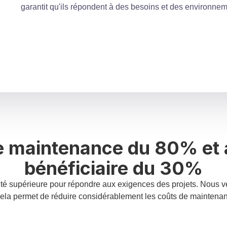
garantit qu'ils répondent à des besoins et des environnem
ce qui les rend suffisamment robustes pour résister aux cond
d'installation flexibles, y compris des installations de typ
ce qui les rend suffisamment robustes pour résister aux cond
des performances constantes et fiables.
garantit qu'ils répondent à des besoins et des environnem
des performances constantes et fiables.
de maintenance du 80% et
bénéficiaire du 30%
é supérieure pour répondre aux exigences des projets. Nous ve
 Cela permet de réduire considérablement les coûts de maintena