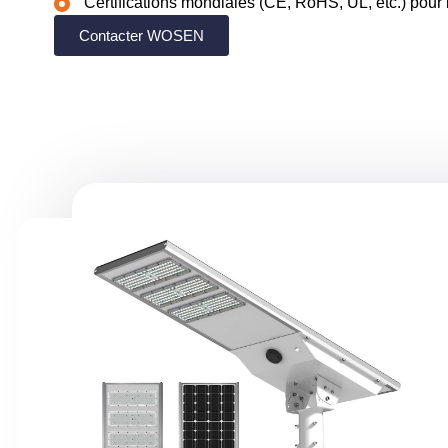
Certifications mondiales (CE, RoHS, UL, etc.) pour 
Contacter WOSEN