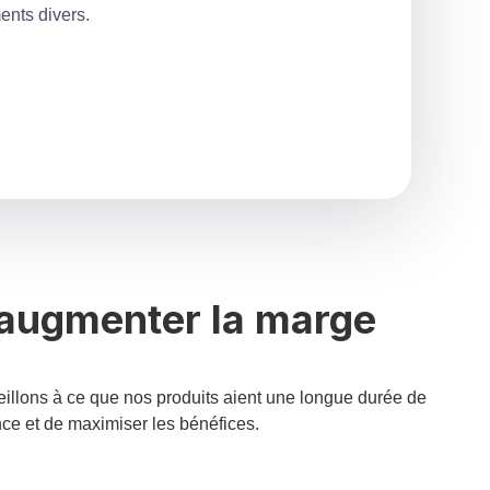
ents divers.
itions extérieures difficiles tout en offrant
e barre, murale et poteau en ciment, ce qui
itions extérieures difficiles tout en offrant
ents divers.
 augmenter la marge
illons à ce que nos produits aient une longue durée de
nce et de maximiser les bénéfices.