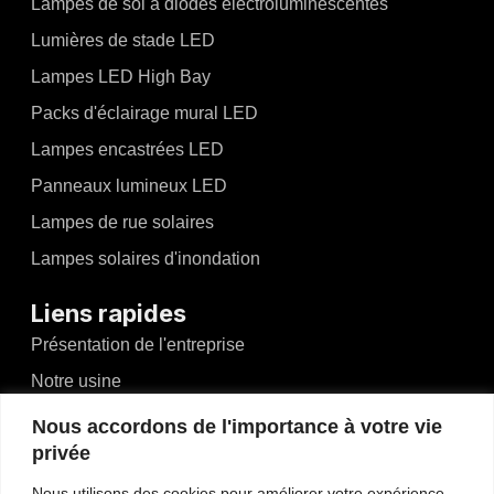
Lampes de sol à diodes électroluminescentes
Lumières de stade LED
Lampes LED High Bay
Packs d'éclairage mural LED
Lampes encastrées LED
Panneaux lumineux LED
Lampes de rue solaires
Lampes solaires d'inondation
Liens rapides
Présentation de l'entreprise
Notre usine
Nouvelles et événements
Nous accordons de l'importance à votre vie
privée
Vidéos
Blogs
Nous utilisons des cookies pour améliorer votre expérience