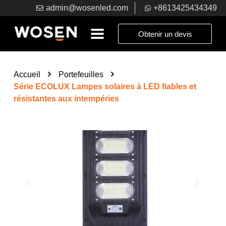
admin@wosenled.com
+8613425434349
Obtenir un devis
Accueil
Portefeuilles
Série ECOLUX Lampes solaires à LED fiables et
résistantes aux intempéries