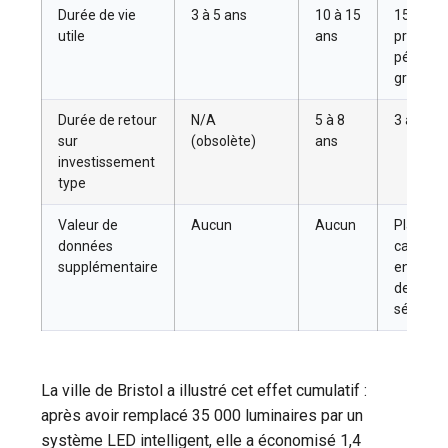
Durée de vie
3 à 5 ans
10 à 15
15 à 34 
utile
ans
prolonga
période 
gradatio
Durée de retour
N/A
5 à 8
3 à 5 an
sur
(obsolète)
ans
investissement
type
Valeur de
Aucun
Aucun
Platefo
données
capteur
supplémentaire
environ
de circul
sécurité
La ville de Bristol a illustré cet effet cumulatif :
après avoir remplacé 35 000 luminaires par un
système LED intelligent, elle a économisé 1,4