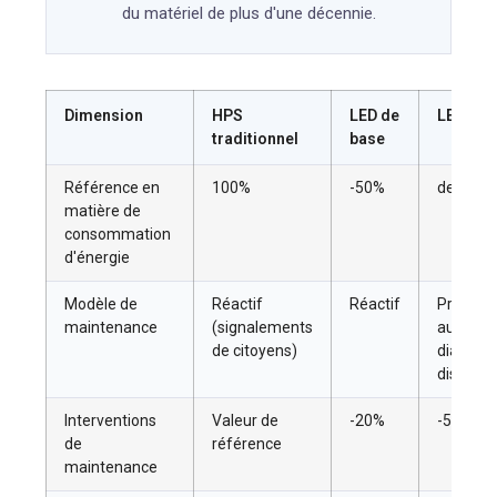
du matériel de plus d'une décennie.
Dimension
HPS
LED de
LED inte
traditionnel
base
Référence en
100%
-50%
de -65%
matière de
consommation
d'énergie
Modèle de
Réactif
Réactif
Prédictif
maintenance
(signalements
automat
de citoyens)
diagnost
distance
Interventions
Valeur de
-20%
-50%+
de
référence
maintenance