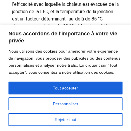
l’efficacité avec laquelle la chaleur est évacuée de la
jonction de la LED, et la température de la jonction
est un facteur déterminant : au-delà de 85 °C,
chaque augmentation de 10 °C réduit de moitié
Nous accordons de l'importance à votre vie
environ la durée de vie restante de la LED.
privée
Demandez au fabricant les spécifications relatives
à l’épaisseur du cuivre et les valeurs de résistance
Nous utilisons des cookies pour améliorer votre expérience
thermique de la carte de substrat.
de navigation, vous proposer des publicités ou des contenus
personnalisés et analyser notre trafic. En cliquant sur "Tout
Circuits d'attaque et électronique de
accepter", vous consentez à notre utilisation des cookies.
puissance : le cœur de la fiabilité
Voici un fait qui surprend la plupart des acheteurs
Tout accepter
novices : la cause la plus fréquente de panne des
lampadaires à LED n’est pas la défaillance des
Personnaliser
puces LED, mais celle du driver. Le driver convertit
le courant alternatif du réseau en courant continu,
Rejeter tout
dont la tension est précisément adaptée aux
besoins des LED, et il absorbe les fluctuations de