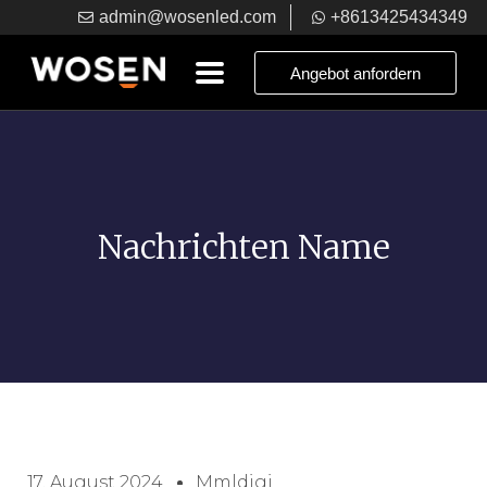
admin@wosenled.com
+8613425434349
Angebot anfordern
Nachrichten Name
17. August 2024
Mmldigi