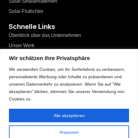
Solar-Straßenlaternen
Solar-Flutlichter
Schnelle Links
Überblick über das Unternehmen
Unser Werk
Nachrichten und Ereignisse
Wir schätzen Ihre Privatsphäre
Videos
Wir verwenden Cookies, um Ihr Surferlebnis zu verbessern,
Blogs
personalisierte Werbung oder Inhalte zu präsentieren und
unseren Datenverkehr zu analysieren. Wenn Sie auf "Alle
Kontakt
akzeptieren" klicken, stimmen Sie unserer Verwendung von
Cookies zu.
Kontakt
No.526, Dong'an North Road, Haizhou, Guzhen,
Alle akzeptieren
Zhongshan, Guangdong, China
Tel: +86-13425434349
Anpassen