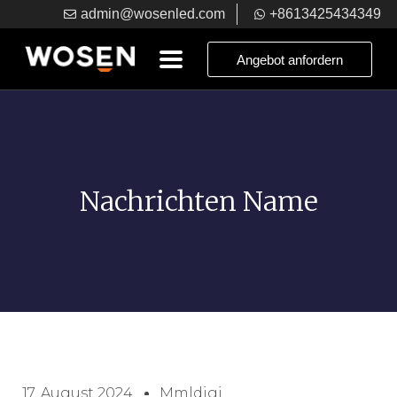
admin@wosenled.com
+8613425434349
Angebot anfordern
Nachrichten Name
17. August 2024
Mmldigi