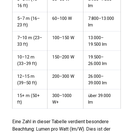
16 ft)
lm
5–7 m (16–
60–100 W
7.800–13.000
23 ft)
lm
7–10 m (23–
100–150 W
13.000–
33 ft)
19.500 lm
10–12 m
150–200 W
19.500–
(33–39 ft)
26.000 lm
12–15 m
200–300 W
26.000–
(39–50 ft)
39.000 lm
15+ m (50+
300–1000
über 39.000
ft)
W+
lm
Eine Zahl in dieser Tabelle verdient besondere
Beachtung: Lumen pro Watt (lm/W). Dies ist der