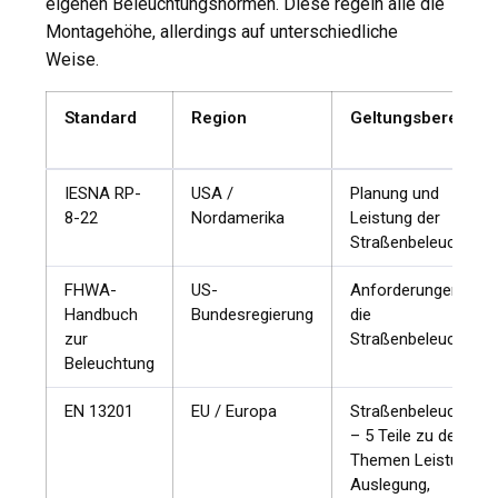
eigenen Beleuchtungsnormen. Diese regeln alle die
Montagehöhe, allerdings auf unterschiedliche
Weise.
Standard
Region
Geltungsbereich
IESNA RP-
USA /
Planung und
8-22
Nordamerika
Leistung der
Straßenbeleuchtung
FHWA-
US-
Anforderungen an
Handbuch
Bundesregierung
die
zur
Straßenbeleuchtung
Beleuchtung
EN 13201
EU / Europa
Straßenbeleuchtung
– 5 Teile zu den
Themen Leistung,
Auslegung,