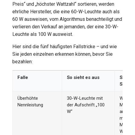
Preis“ und „höchster Wattzahl“ sortieren, werden
ehrliche Hersteller, die eine 60-W-Leuchte auch als
60 W ausweisen, vom Algorithmus benachteiligt und
verlieren den Verkauf an jemanden, der eine 30-W-
Leuchte als 100 W ausweist.
Hier sind die fünf häufigsten Fallstricke – und wie
Sie jeden einzelnen erkennen können, bevor Sie
bezahlen:
Falle
So sieht es aus
So übe
Sie die
Überhöhte
30-W-Leuchte mit
Wenden 
Nennleistung
der Aufschrift „100
Modulfl
W“
an: 1 m
monokri
Modul 
W. Eine