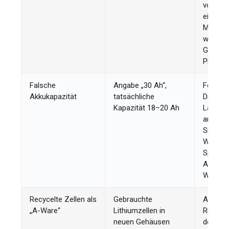
von 100
einem 
Modul
widersp
Gesetz
Physik.
Falsche
Angabe „30 Ah“,
Fordern
Akkukapazität
tatsächliche
Diagra
Kapazität 18–20 Ah
Lade-/E
an. Ver
Sie die 
Wh, nic
Spannu
Ampere
Wattstu
Recycelte Zellen als
Gebrauchte
Achten 
„A-Ware“
Lithiumzellen in
Rückver
neuen Gehäusen
der Zel