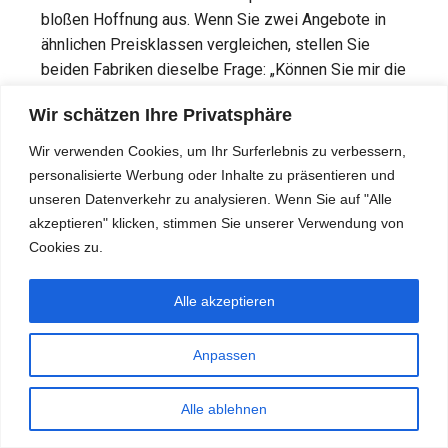
bloßen Hoffnung aus. Wenn Sie zwei Angebote in
ähnlichen Preisklassen vergleichen, stellen Sie
beiden Fabriken dieselbe Frage: „Können Sie mir die
Prüfberichte der letzten Produktionscharge
Wir schätzen Ihre Privatsphäre
zusenden?“ Die Fabrik, die dazu in der Lage ist –
und dies auch tut –, ist diejenige, deren
Wir verwenden Cookies, um Ihr Surferlebnis zu verbessern,
Spezifikationen auch nach der Installation Bestand
personalisierte Werbung oder Inhalte zu präsentieren und
haben.
unseren Datenverkehr zu analysieren. Wenn Sie auf "Alle
akzeptieren" klicken, stimmen Sie unserer Verwendung von
Cookies zu.
Alle akzeptieren
Bevor Sie Ihre nächste
Angebotsanfrage versenden, fragen
Anpassen
Sie nach den Prüfberichten des
Herstellers.
Alle ablehnen
Fordern Sie ein Muster mit