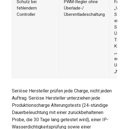
Schutz bei
PWM-Regler ohne
Fragen 
fehlendem
Überlade-/
„Verfüg
Controller
Überentladeschaltung
Steuerg
ein BMS
Schutz 
Überlad
Tiefent
Kurzsch
„Ja“ oh
entspr
Unterlag
„Nein“.
Seriöse Hersteller prüfen jede Charge, nicht jeden
Auftrag. Seriöse Hersteller unterziehen jede
Produktionscharge Alterungstests (24-stündige
Dauerbeleuchtung mit einer zurückbehaltenen
Probe, die 30 Tage lang getestet wird), einer IP-
Wasserdichtigkeitsprüfung sowie einer