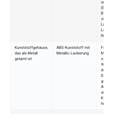
und den
(EVE, C
BYD sin
zuverlä
Liefera
Lehnen 
Name“-Z
Kunststoffgehäuse,
ABS-Kunststoff mit
Fordern
das als Metall
Metallic-Lackierung
Materia
getarnt ist
oder ei
Werksvi
dem de
Druckg
gezeigt 
Alumini
sich kal
Kunstst
hingege