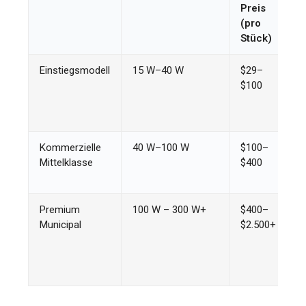
Preis
K
(pro
Stück)
Einstiegsmodell
15 W–40 W
$29–
E
$100
p
S
l
Kommerzielle
40 W–100 W
$100–
P
Mittelklasse
$400
W
G
Premium
100 W – 300 W+
$400–
A
Municipal
$2.500+
S
P
s
I