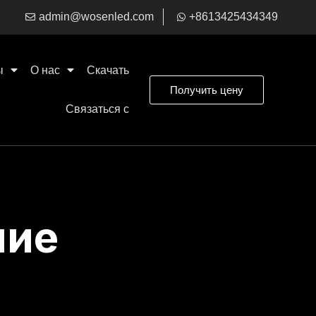
admin@wosenled.com
+8613425434349
ы
О нас
Скачать
Получить цену
Связаться с
ние