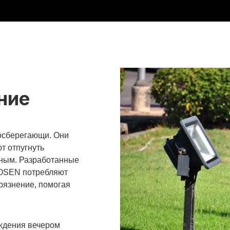
N
ние
осберегающи. Они
т отпугнуть
ным. Разработанные
WOSEN потребляют
грязнение, помогая
ждения вечером