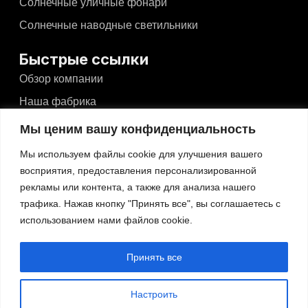
Солнечные уличные фонари
Солнечные наводные светильники
Быстрые ссылки
Обзор компании
Наша фабрика
Новости и события
Мы ценим вашу конфиденциальность
Видео
Мы используем файлы cookie для улучшения вашего
Блоги
восприятия, предоставления персонализированной
рекламы или контента, а также для анализа нашего
Связаться с
трафика. Нажав кнопку "Принять все", вы соглашаетесь с
использованием нами файлов cookie.
Связаться с
No.526, Dong'an North Road, Haizhou, Guzhen,
Принять все
Zhongshan, Guangdong, China
Тел: +86-13425434349
Настроить