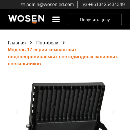
admin@wosenled.com
+8613425434349
Получить цену
Главная
Портфели
Модель 17 серии компактных
водонепроницаемых светодиодных заливных
светильников