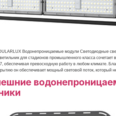
ULARLUX Водонепроницаемые модули Светодиодные свети
ветильник для стадионов промышленного класса сочетает в
07, обеспечивая превосходную работу в любом климате. Б
тию он обеспечивает мощный световой поток, который не ме
нешние водонепроницае
ники