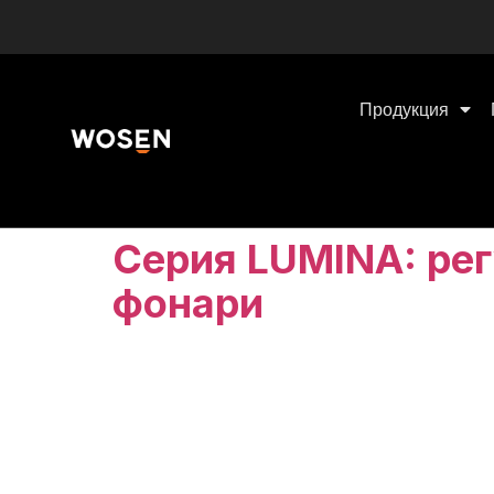
Продукция
Серия LUMINA: ре
фонари