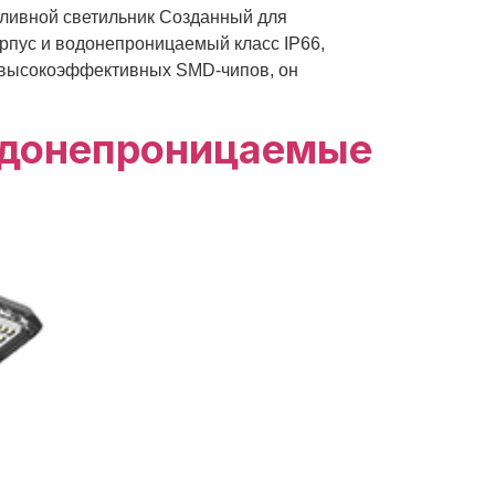
ивной светильник Созданный для
рпус и водонепроницаемый класс IP66,
е высокоэффективных SMD-чипов, он
одонепроницаемые