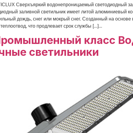
CLUX Сверхъяркий водонепроницаемый светодиодный зал
одиодный заливной светильник имеет литой алюминиевый ко
льный дождь, снег или мокрый снег. Созданный на основ
плоотвод, что продлевает срок службы [...]...
Промышленный класс В
чные светильники