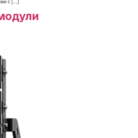
ми с […]
модули