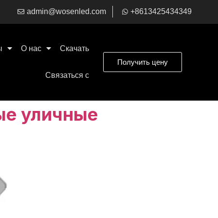
admin@wosenled.com
+8613425434349
ы
О нас
Скачать
Получить цену
Связаться с
ые уличные