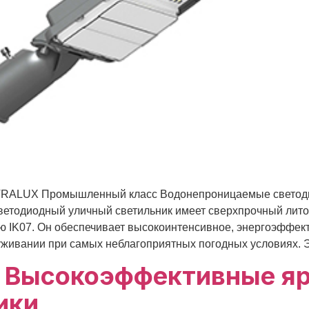
RALUX Промышленный класс Водонепроницаемые светодио
светодиодный уличный светильник имеет сверхпрочный лит
ю IK07. Он обеспечивает высокоинтенсивное, энергоэффект
живании при самых неблагоприятных погодных условиях. Это
 Высокоэффективные я
ики