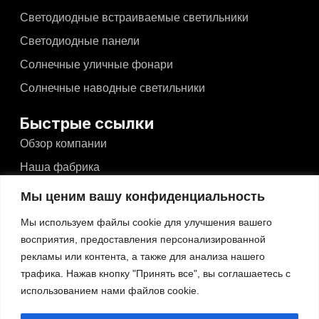
Светодиодные встраиваемые светильники
Светодиодные панели
Солнечные уличные фонари
Солнечные наводные светильники
Быстрые ссылки
Обзор компании
Наша фабрика
Новости и события
Мы ценим вашу конфиденциальность
Видео
Мы используем файлы cookie для улучшения вашего
Блоги
восприятия, предоставления персонализированной
рекламы или контента, а также для анализа нашего
Связаться с
трафика. Нажав кнопку "Принять все", вы соглашаетесь с
использованием нами файлов cookie.
Связаться с
No.526, Dong'an North Road, Haizhou, Guzhen,