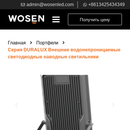
admin@wosenled.com
+8613425434349
Получить цену
Главная
Портфели
Серия DURALUX Внешние водонепроницаемые
светодиодные наводные светильники