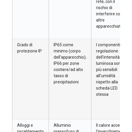
rete, con il
rischio di
interferire con
altre
apparecchiature
Grado di
IP65 come
I componenti di
protezione IP
minimo (corpo
regolazione
dell'apparecchio);
dell'intensità
IP66 per zone
luminosa sono
costiere/ad alto
più sensibili
tasso di
all'umidità
precipitazioni
rispetto alla
scheda LED
stessa
Alloggi e
Alluminio
Il calore accelera
riscaldamento
pressofuso di
l'invecchiamento