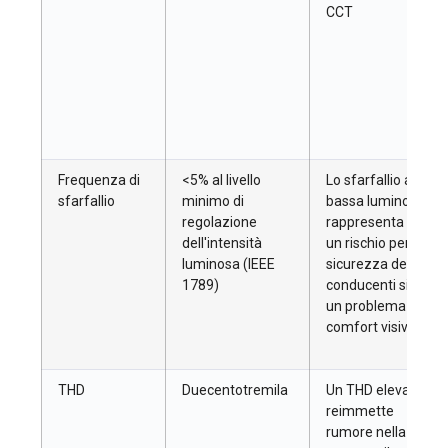
CCT
Frequenza di
<5% al livello
Lo sfarfallio a
sfarfallio
minimo di
bassa luminosità
regolazione
rappresenta sia
dell'intensità
un rischio per la
luminosa (IEEE
sicurezza dei
1789)
conducenti sia
un problema di
comfort visivo
THD
Duecentotremila
Un THD elevato
reimmette
rumore nella