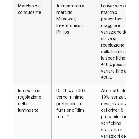
Marchio del
Alimentatori a
I driver senza
conducente
marchio
marchio
Meanwell,
presentano una
Inventronics o
maggiore
Philips
variazione della
curva di
regolazione
della luminosità;
le specifiche
±10% possono
variare fino a
±20%
Intervallo di
Da 10% a 100%
Al di sotto di
regolazione
come minimo;
10%, senza un
della
preferibile la
design avanzato
luminosità
funzione “dim-
del driver, è
to-off”
probabile che si
verifichino
sfarfallio e
variazioni della