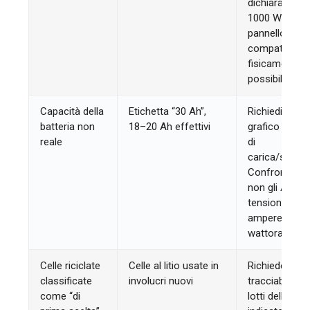
dichiarata di
1000 W per u
pannello
compatto no
fisicamente
possibile.
Capacità della
Etichetta “30 Ah”,
Richiedi un
batteria non
18–20 Ah effettivi
grafico del te
reale
di
carica/scaric
Confronta i W
non gli Ah:
tensione ×
ampere-ora =
wattora.
Celle riciclate
Celle al litio usate in
Richiedete la
classificate
involucri nuovi
tracciabilità d
come “di
lotti delle cell