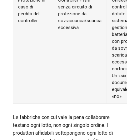
Protezione in
Controller PWM
Chiedete: «Il
caso di
senza circuito di
controller è
perdita del
protezione da
dotato di un
controller
sovraccarica/scarica
sistema di
eccessiva
gestione dell
batteria (BMS
con protezio
da sovraccari
scarica
eccessiva e
cortocircuito
Un «sì» senza
documentazi
equivale a un
«no».
Le fabbriche con cui vale la pena collaborare
testano ogni lotto, non ogni singolo ordine. I
produttori affidabili sottopongono ogni lotto di