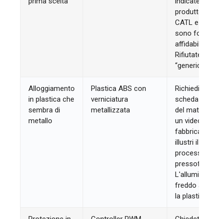
prima scelta”
indicate il
produttore (E
CATL e BYD
sono fornitor
affidabili).
Rifiutate le ce
“generiche”.
Alloggiamento
Plastica ABS con
Richiedi una
in plastica che
verniciatura
scheda tecni
sembra di
metallizzata
del materiale
metallo
un video di
fabbrica che
illustri il
processo di
pressofusion
L'alluminio è
freddo al tatt
la plastica no.