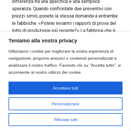
differenza tra una specifica e una semplice
speranza. Quando confrontate due preventivi con
prezzi simili, ponete la stessa domanda a entrambe
le fabbriche: «Potete inviarmi i rapporti di prova del
lotto di produzione più recente?» La fabbrica che è
in grado di farlo — e lo fa — è quella le cui specifiche
Teniamo alla vostra privacy
reggono dopo l’installazione.
Utilizziamo i cookie per migliorare la vostra esperienza di
navigazione, proporre annunci o contenuti personalizzati e
analizzare il nostro traffico. Facendo clic su "Accetta tutto", si
acconsente al nostro utilizzo dei cookie.
Prima di inviare la tua prossima
Accettare tutti
richiesta di preventivo, chiedi i
rapporti di collaudo dello
Personalizzare
stabilimento.
Richiedi un campione con la
Rifiutate tutti
documentazione completa dei
test