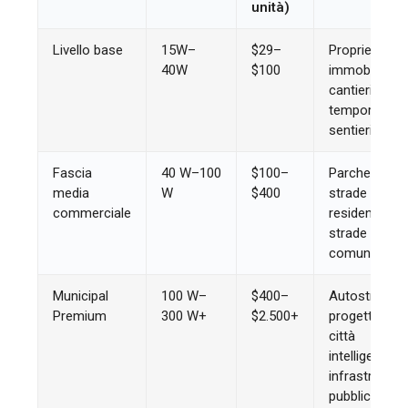
unità)
Livello base
15W–
$29–
Proprietari di
40W
$100
immobili,
cantieri
temporanei,
sentieri rurali
Fascia
40 W–100
$100–
Parcheggi,
media
W
$400
strade
commerciale
residenziali,
strade
comunitarie
Municipal
100 W–
$400–
Autostrade,
Premium
300 W+
$2.500+
progetti di
città
intelligenti,
infrastrutture
pubbliche