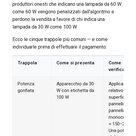
produttori onesti che indicano una lampada da 60 W
come 60 W vengono penalizzati dall’algoritmo e
perdono la vendita a favore di chi indica una
lampada da 30 W come 100 W.
Ecco le cinque trappole più comuni — e come
individuarle prima di effettuare il pagamento:
Trappola
Come si presenta
Come
verificare
Potenza
Apparecchio da 30
Applicare il te
gonfiata
W con etichetta da
relativo alla
100 W
superficie del
pannello: 1 m²
pannello
monocristalli
≈ 150–230 W.
Una potenza