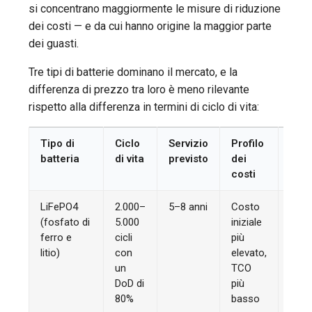
si concentrano maggiormente le misure di riduzione
dei costi — e da cui hanno origine la maggior parte
dei guasti.
Tre tipi di batterie dominano il mercato, e la
differenza di prezzo tra loro è meno rilevante
rispetto alla differenza in termini di ciclo di vita:
Tipo di
Ciclo
Servizio
Profilo
Idea
batteria
di vita
previsto
dei
costi
LiFePO4
2.000–
5–8 anni
Costo
Sett
(fosfato di
5.000
iniziale
comm
ferro e
cicli
più
com
litio)
con
elevato,
un
TCO
DoD di
più
80%
basso