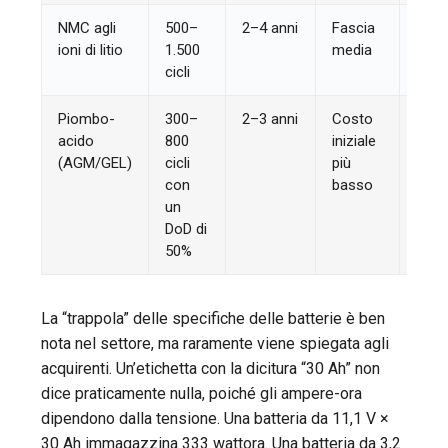
NMC agli
500–
2–4 anni
Fascia
Prog
ioni di litio
1.500
media
vinco
cicli
bilan
Piombo-
300–
2–3 anni
Costo
Impl
acido
800
iniziale
temp
(AGM/GEL)
cicli
più
brev
con
basso
un
DoD di
50%
La “trappola” delle specifiche delle batterie è ben
nota nel settore, ma raramente viene spiegata agli
acquirenti. Un’etichetta con la dicitura “30 Ah” non
dice praticamente nulla, poiché gli ampere-ora
dipendono dalla tensione. Una batteria da 11,1 V ×
30 Ah immagazzina 333 wattora. Una batteria da 3,2