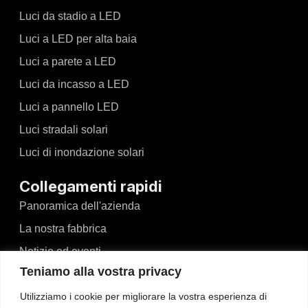
Luci da stadio a LED
Luci a LED per alta baia
Luci a parete a LED
Luci da incasso a LED
Luci a pannello LED
Luci stradali solari
Luci di inondazione solari
Collegamenti rapidi
Panoramica dell'azienda
La nostra fabbrica
Notizie ed eventi
Teniamo alla vostra privacy
Video
Utilizziamo i cookie per migliorare la vostra esperienza di
Blog