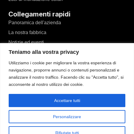
Collegamenti rapidi
Panoramica dell'azienda
La nostra fabbrica
Notizie ed eventi
Teniamo alla vostra privacy
Video
Blog
Utilizziamo i cookie per migliorare la vostra esperienza di
navigazione, proporre annunci o contenuti personalizzati e
Contatto
analizzare il nostro traffico. Facendo clic su "Accetta tutto", si
acconsente al nostro utilizzo dei cookie.
Contatto
No.526, Dong'an North Road, Haizhou, Guzhen,
Accettare tutti
Zhongshan, Guangdong, Cina
Tel: +86-13425434349
Personalizzare
admin@wosenled.com
Rifiutate tutti