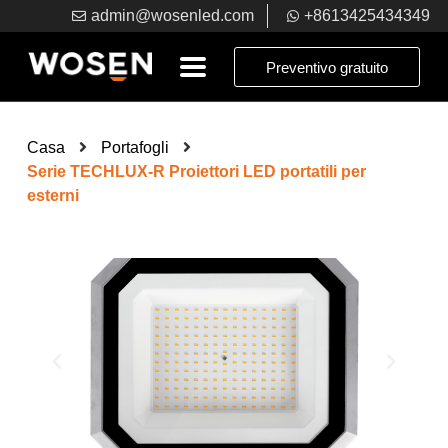
admin@wosenled.com
+8613425434349
Preventivo gratuito
Casa
Portafogli
Serie TECHLUX-R Proiettori LED portatili per
esterni