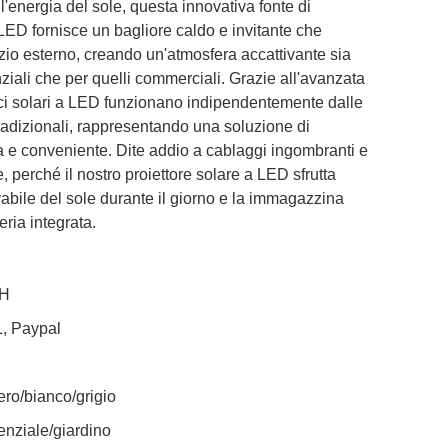
 l'energia del sole, questa innovativa fonte di
LED fornisce un bagliore caldo e invitante che
zio esterno, creando un'atmosfera accattivante sia
nziali che per quelli commerciali. Grazie all'avanzata
uci solari a LED funzionano indipendentemente dalle
tradizionali, rappresentando una soluzione di
a e conveniente. Dite addio a cablaggi ingombranti e
te, perché il nostro proiettore solare a LED sfrutta
ovabile del sole durante il giorno e la immagazzina
eria integrata.
-H
L, Paypal
ero/bianco/grigio
enziale/giardino