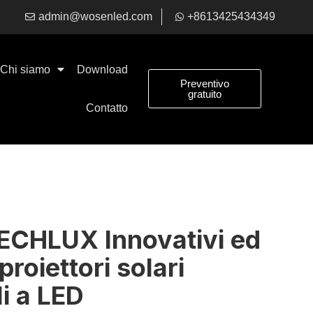
admin@wosenled.com
+8613425434349
Chi siamo
Download
Preventivo
gratuito
Contatto
TECHLUX Innovativi ed
 proiettori solari
li a LED