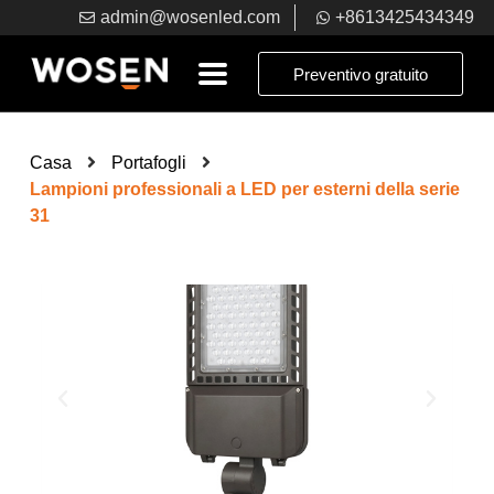
admin@wosenled.com
+8613425434349
Preventivo gratuito
Casa
Portafogli
Lampioni professionali a LED per esterni della serie
31