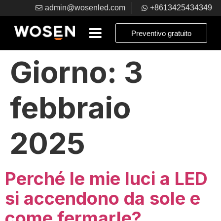
admin@wosenled.com
+8613425434349
Preventivo gratuito
Giorno:
3
febbraio
2025
Perché le mie luci a LED
si accendono da sole e
come fermarle?