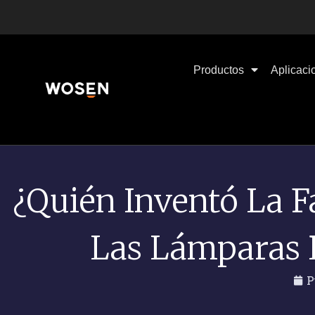
Productos
Aplicaci
¿Quién Inventó La F
Las Lámparas D
P