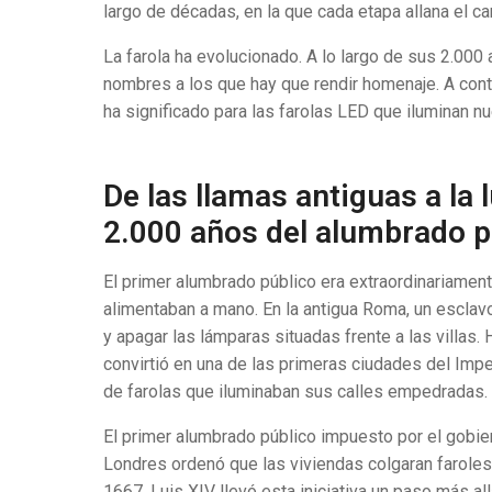
largo de décadas, en la que cada etapa allana el ca
La farola ha evolucionado. A lo largo de sus 2.000
nombres a los que hay que rendir homenaje. A conti
ha significado para las farolas LED que iluminan n
De las llamas antiguas a la 
2.000 años del alumbrado p
El primer alumbrado público era extraordinariament
alimentaban a mano. En la antigua Roma, un escla
y apagar las lámparas situadas frente a las villas.
convirtió en una de las primeras ciudades del Imp
de farolas que iluminaban sus calles empedradas.
El primer alumbrado público impuesto por el gobie
Londres ordenó que las viviendas colgaran faroles 
1667, Luis XIV llevó esta iniciativa un paso más all