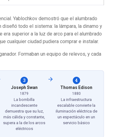
encial. Yablochkov demostró que el alumbrado
h diseñó todo el sistema: la lámpara, la dinamo y
 era superior a la luz de arco para el alumbrado
que cualquier ciudad pudiera comprar e instalar.
ganador. Formaban un equipo de relevos, y cada
3
4
Joseph Swan
Thomas Edison
1879
1880
La bombilla
La infraestructura
incandescente
escalable convierte la
demuestra que su luz,
iluminación eléctrica de
más cálida y constante,
un espectáculo en un
supera a la de los arcos
servicio básico
eléctricos