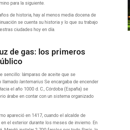
mino para la siguiente.
 años de historia, hay al menos media docena de
nuación se cuenta su historia y lo que su trabajo
uestras ciudades hoy en día.
luz de gas: los primeros
úblico
e sencillo: lámparas de aceite que se
vo llamado
lanternarius
Se encargaba de encender
 Hacia el año 1000 d. C., Córdoba (España) se
erio árabe en contar con un sistema organizado
rno apareció en 1417, cuando el alcalde de
en el exterior durante los meses de invierno. En
á. Mandó instalar 2.700 faroles por todo París, lo