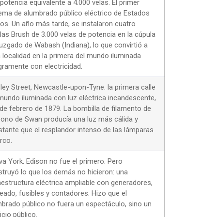
potencia equivalente a 4.000 velas. El primer
ema de alumbrado público eléctrico de Estados
os. Un año más tarde, se instalaron cuatro
las Brush de 3.000 velas de potencia en la cúpula
juzgado de Wabash (Indiana), lo que convirtió a
 localidad en la primera del mundo iluminada
gramente con electricidad.
ey Street, Newcastle-upon-Tyne: la primera calle
mundo iluminada con luz eléctrica incandescente,
 de febrero de 1879. La bombilla de filamento de
ono de Swan producía una luz más cálida y
tante que el resplandor intenso de las lámparas
rco.
a York. Edison no fue el primero. Pero
truyó lo que los demás no hicieron: una
aestructura eléctrica ampliable con generadores,
eado, fusibles y contadores. Hizo que el
brado público no fuera un espectáculo, sino un
icio público.