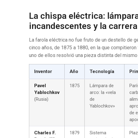
La chispa eléctrica: lámpar
incandescentes y la carrera
La farola eléctrica no fue fruto de un destello de 
cinco años, de 1875 a 1880, en la que compitieron 
uno de ellos resolvió una pieza distinta del mis
Inventor
Año
Tecnología
Pri
Pavel
1875
Lámpara de
Parí
Yablochkov
arco: la «vela
carb
(Rusia)
de
alim
Yablochkov»
apro
de e
apo
Charles F.
1879
Sistema
Plaz