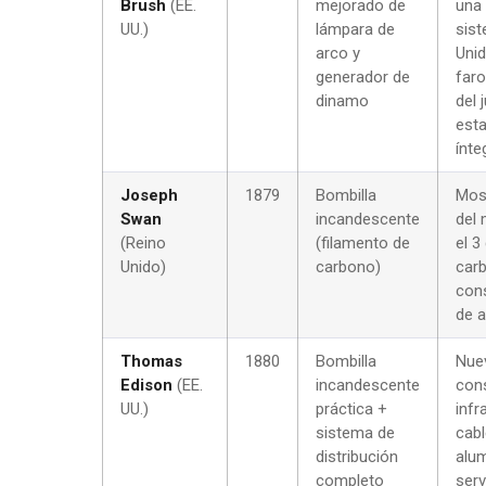
Brush
(EE.
mejorado de
una 
UU.)
lámpara de
sist
arco y
Unid
generador de
faro
dinamo
del 
esta
ínte
Joseph
1879
Bombilla
Mosl
Swan
incandescente
del 
(Reino
(filamento de
el 3
Unido)
carbono)
carb
cons
de a
Thomas
1880
Bombilla
Nuev
Edison
(EE.
incandescente
cons
UU.)
práctica +
infr
sistema de
cabl
distribución
alum
completo
serv