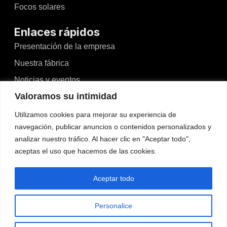
Focos solares
Enlaces rápidos
Presentación de la empresa
Nuestra fábrica
Noticias y eventos
Valoramos su intimidad
Vídeos
Blogs
Utilizamos cookies para mejorar su experiencia de
navegación, publicar anuncios o contenidos personalizados y
Contacto
analizar nuestro tráfico. Al hacer clic en "Aceptar todo",
aceptas el uso que hacemos de las cookies.
Contacto
No.526, Dong'an North Road, Haizhou, Guzhen,
Aceptar todo
Zhongshan, Guangdong, China
Teléfono: +86-13425434349
Personalice
admin@wosenled.com