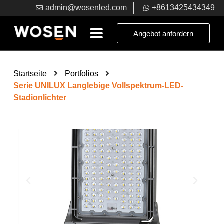
admin@wosenled.com
+8613425434349
Angebot anfordern
Startseite
Portfolios
Serie UNILUX Langlebige Vollspektrum-LED-
Stadionlichter