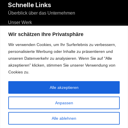
Schnelle Links
Überblick über das Unternehmen
Unser Werk
Nachrichten und Ereignisse
Wir schätzen Ihre Privatsphäre
Videos
Wir verwenden Cookies, um Ihr Surferlebnis zu verbessern,
Blogs
personalisierte Werbung oder Inhalte zu präsentieren und
unseren Datenverkehr zu analysieren. Wenn Sie auf "Alle
Kontakt
akzeptieren" klicken, stimmen Sie unserer Verwendung von
Cookies zu.
Kontakt
No.526, Dong'an North Road, Haizhou, Guzhen,
Alle akzeptieren
Zhongshan, Guangdong, China
Tel: +86-13425434349
Anpassen
admin@wosenled.com
Alle ablehnen