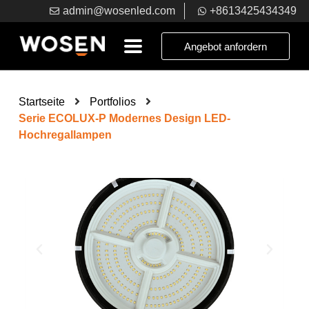
admin@wosenled.com
+8613425434349
Angebot anfordern
Startseite
Portfolios
Serie ECOLUX-P Modernes Design LED-
Hochregallampen