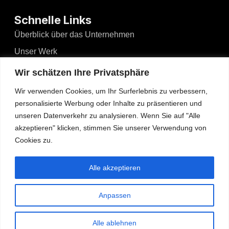
Schnelle Links
Überblick über das Unternehmen
Unser Werk
Nachrichten und Ereignisse
Wir schätzen Ihre Privatsphäre
Videos
Wir verwenden Cookies, um Ihr Surferlebnis zu verbessern,
Blogs
personalisierte Werbung oder Inhalte zu präsentieren und
unseren Datenverkehr zu analysieren. Wenn Sie auf "Alle
Kontakt
akzeptieren" klicken, stimmen Sie unserer Verwendung von
Cookies zu.
Kontakt
No.526, Dong'an North Road, Haizhou, Guzhen,
Alle akzeptieren
Zhongshan, Guangdong, China
Tel: +86-13425434349
Anpassen
admin@wosenled.com
Alle ablehnen