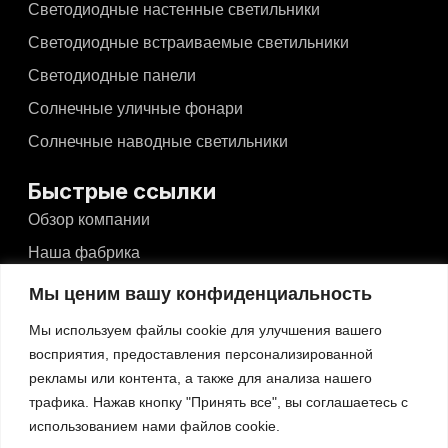
Светодиодные настенные светильники
Светодиодные встраиваемые светильники
Светодиодные панели
Солнечные уличные фонари
Солнечные наводные светильники
Быстрые ссылки
Обзор компании
Наша фабрика
Новости и события
Мы ценим вашу конфиденциальность
Видео
Мы используем файлы cookie для улучшения вашего
Блоги
восприятия, предоставления персонализированной
рекламы или контента, а также для анализа нашего
Связаться с
трафика. Нажав кнопку "Принять все", вы соглашаетесь с
использованием нами файлов cookie.
Связаться с