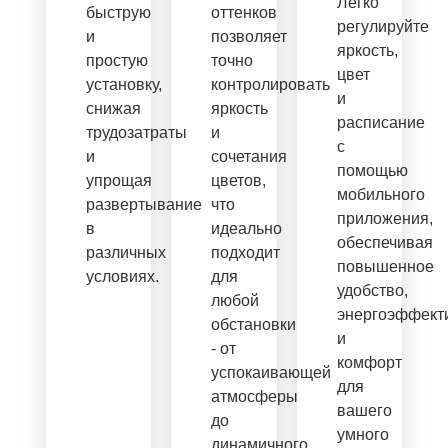
Легко
быструю
оттенков
регулируйте
и
позволяет
яркость,
простую
точно
цвет
установку,
контролировать
и
снижая
яркость
расписание
трудозатраты
и
с
и
сочетания
помощью
упрощая
цветов,
мобильного
развертывание
что
приложения,
в
идеально
обеспечивая
различных
подходит
повышенное
условиях.
для
удобство,
любой
энергоэффект
обстановки
и
- от
комфорт
успокаивающей
для
атмосферы
вашего
до
умного
динамичного