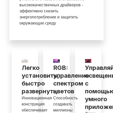
высококачественных драйверов -
эффективно снизить
энергопотребление и защитить
окружающую среду
Легко
RGB:
Управля
установить,
управление
освещен
быстро
спектром
с
развернуть
цветов
помощь
умного
Инновационная
Способность
конструкция
создавать
приложе
обеспечивает
миллионы