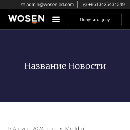
admin@wosenled.com
+8613425434349
Получить цену
Название Новости
17 Августа 2024 Года
Mmldigi