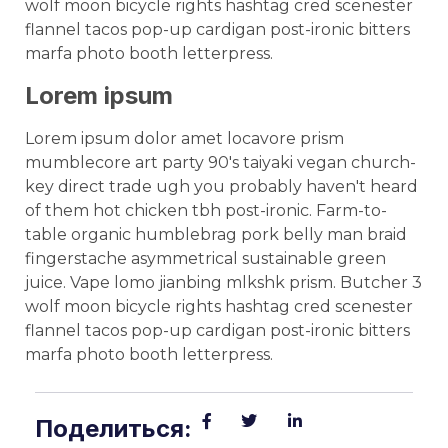
wolf moon bicycle rights hashtag cred scenester
flannel tacos pop-up cardigan post-ironic bitters
marfa photo booth letterpress.
Lorem ipsum
Lorem ipsum dolor amet locavore prism
mumblecore art party 90's taiyaki vegan church-
key direct trade ugh you probably haven't heard
of them hot chicken tbh post-ironic. Farm-to-
table organic humblebrag pork belly man braid
fingerstache asymmetrical sustainable green
juice. Vape lomo jianbing mlkshk prism. Butcher 3
wolf moon bicycle rights hashtag cred scenester
flannel tacos pop-up cardigan post-ironic bitters
marfa photo booth letterpress.
Поделиться: