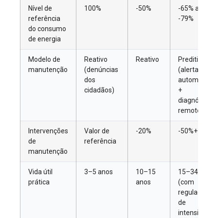
Nível de
100%
-50%
-65% a
referência
-79%
do consumo
de energia
Modelo de
Reativo
Reativo
Preditivo
manutenção
(denúncias
(alerta
dos
automático
cidadãos)
+
diagnóstico
remoto)
Intervenções
Valor de
-20%
-50%+
de
referência
manutenção
Vida útil
3–5 anos
10–15
15–34 anos
prática
anos
(com
regulação
de
intensidade