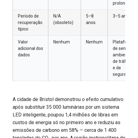
prolongada)
Período de
N/A
5–8
3–5 anos
recuperação
(obsoleto)
anos
típico
Valor
Nenhum
Nenhum
Plataforma
adicional dos
de sensores
dados
ambientais,
de tráfego
e de
segurança
A cidade de Bristol demonstrou o efeito cumulativo:
após substituir 35 000 luminárias por um sistema
LED inteligente, poupou 1,4 milhões de libras em
custos de energia só no primeiro ano e reduziu as
emissões de carbono em 58% — cerca de 1 400
toneladas de CO₂ por ano. A região metropolitana de