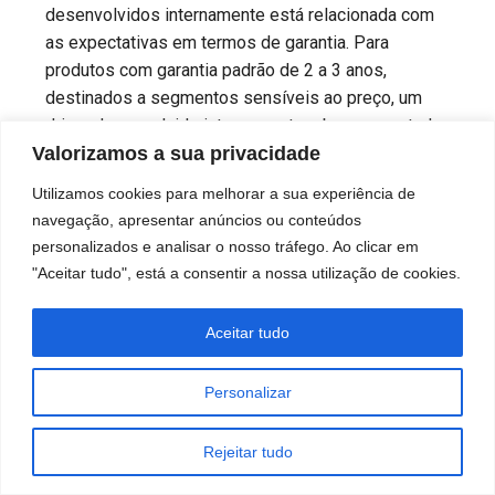
desenvolvidos internamente está relacionada com
as expectativas em termos de garantia. Para
produtos com garantia padrão de 2 a 3 anos,
destinados a segmentos sensíveis ao preço, um
driver desenvolvido internamente e bem executado
Valorizamos a sua privacidade
pode ser adequado. Para projetos com garantia de 5
a 7 anos — infraestruturas governamentais,
Utilizamos cookies para melhorar a sua experiência de
portfólios de grandes marcas, instalações críticas —
navegação, apresentar anúncios ou conteúdos
os controladores de marca são a norma. A diferença
personalizados e analisar o nosso tráfego. Ao clicar em
de custo é real, mas é insignificante quando
"Aceitar tudo", está a consentir a nossa utilização de cookies.
comparada com o custo de enviar equipas de
manutenção para substituir controladores avariados
Aceitar tudo
numa implantação que abrange toda a cidade.
Personalizar
Condutores com logótipo da marca
Rejeitar tudo
Meanwell / Inventronics / Philips Xitanium