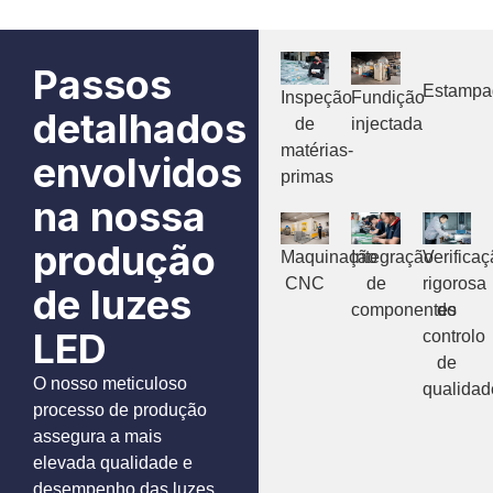
Passos
Estamp
Inspeção
Fundição
detalhados
de
injectada
matérias-
envolvidos
primas
na nossa
produção
Maquinação
Integração
Verifica
CNC
de
rigorosa
de luzes
componentes
do
LED
controlo
de
O nosso meticuloso
qualidad
processo de produção
assegura a mais
elevada qualidade e
desempenho das luzes