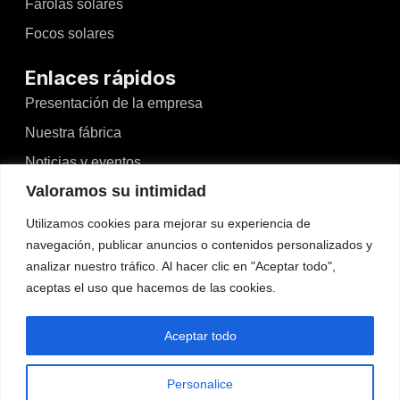
Farolas solares
Focos solares
Enlaces rápidos
Presentación de la empresa
Nuestra fábrica
Noticias y eventos
Valoramos su intimidad
Vídeos
Blogs
Utilizamos cookies para mejorar su experiencia de
navegación, publicar anuncios o contenidos personalizados y
Contacto
analizar nuestro tráfico. Al hacer clic en "Aceptar todo",
aceptas el uso que hacemos de las cookies.
Contacto
No.526, Dong'an North Road, Haizhou, Guzhen,
Aceptar todo
Zhongshan, Guangdong, China
Teléfono: +86-13425434349
Personalice