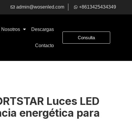
admin@wosenled.com
+8613425434349
Nosotros
Descargas
Consulta
Contacto
ORTSTAR Luces LED
ncia energética para