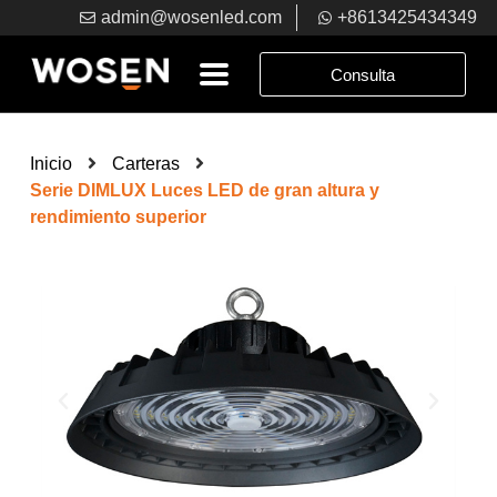
admin@wosenled.com
+8613425434349
Consulta
Inicio
Carteras
Serie DIMLUX Luces LED de gran altura y
rendimiento superior