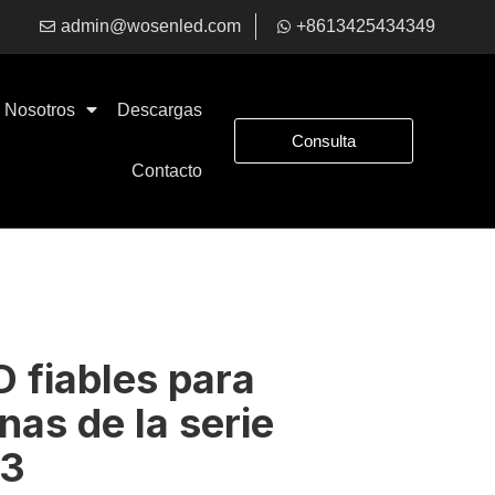
admin@wosenled.com
+8613425434349
Nosotros
Descargas
Consulta
Contacto
 fiables para
as de la serie
33