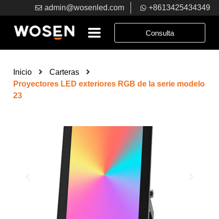
admin@wosenled.com
+8613425434349
Consulta
Inicio
Carteras
Proyectores LED exteriores RGB de la serie modelo
23