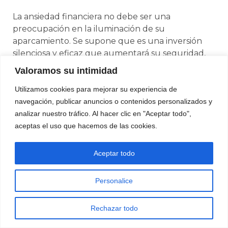
La ansiedad financiera no debe ser una
preocupación en la iluminación de su
aparcamiento. Se supone que es una inversión
silenciosa y eficaz que aumentará su seguridad,
reducirá los gastos de funcionamiento y
Valoramos su intimidad
revalorizará su casa. Como hemos observado, los
Utilizamos cookies para mejorar su experiencia de
gastos invisibles de un sistema anticuado, ya sea
navegación, publicar anuncios o contenidos personalizados y
en términos de facturas de energía exorbitantes
analizar nuestro tráfico. Al hacer clic en "Aceptar todo",
y reparaciones constantes, o de costes de
aceptas el uso que hacemos de las cookies.
exposición a una responsabilidad extrema, valen
demasiado como para pasarlos por alto.
Aceptar todo
Puede convertir este pasivo en una inversión de
alto rendimiento adoptando la esencia de un
Personalice
diseño profesional e invirtiendo en hardware de
alto rendimiento. Un diseño de iluminación de
aparcamientos correctamente concebido, que
Rechazar todo
haga hincapié en la eficiencia energética y la