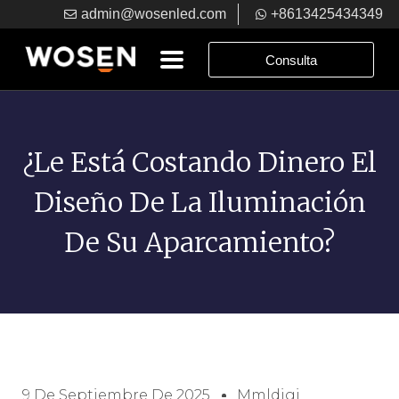
admin@wosenled.com
+8613425434349
Consulta
¿Le Está Costando Dinero El
Diseño De La Iluminación
De Su Aparcamiento?
9 De Septiembre De 2025
Mmldigi