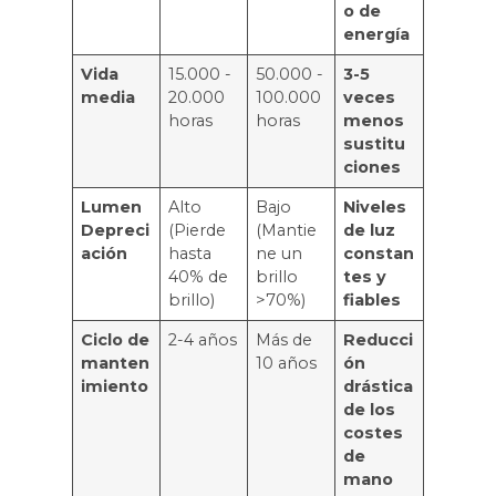
o de
energía
Vida
15.000 -
50.000 -
3-5
media
20.000
100.000
veces
horas
horas
menos
sustitu
ciones
Lumen
Alto
Bajo
Niveles
Depreci
(Pierde
(Mantie
de luz
ación
hasta
ne un
constan
40% de
brillo
tes y
brillo)
>70%)
fiables
Ciclo de
2-4 años
Más de
Reducci
manten
10 años
ón
imiento
drástica
de los
costes
de
mano