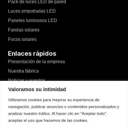
Pack de luces LED de pared
Luces empotradas LED
Paneles luminosos LED
Farolas solares
Focos solares
Enlaces rápidos
Presentación de la empresa
Nuestra fábrica
Noticias y eventos
Valoramos su intimidad
Vídeos
Blogs
Utilizamos cookies para mejorar su experiencia de
navegación, publicar anuncios o contenidos personalizados y
Contacto
analizar nuestro tráfico. Al hacer clic en "Aceptar todo",
aceptas el uso que hacemos de las cookies.
Contacto