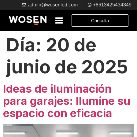
admin@wosenled.com
+8613425434349
Consulta
Día:
20 de
junio de 2025
Ideas de iluminación
para garajes: Ilumine su
espacio con eficacia