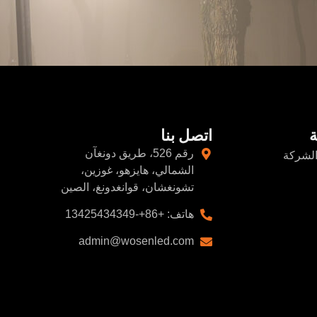
ة
اتصل بنا
رقم 526، طريق دونغآن
الشركة
الشمالي، هايزهو، غوزين،
تشونغشان، قوانغدونغ، الصين
هاتف: +86+-13425434349
admin@wosenled.com