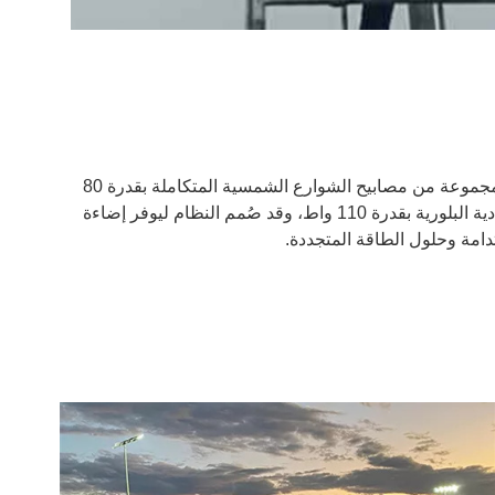
في يونيو 2018، تم الانتهاء من مشروع إنارة بالطاقة الشمسية على نطاق واسع على طول طريق غانا السريع، حيث تم تركيب 1600 مجموعة من مصابيح الشوارع الشمسية المتكاملة بقدرة 80
وات. وقد تم تجهيز كل وحدة بوحدات LED، مثبتة على أعمدة يبلغ ارتفاعها 9 أمتار متباعدة بمسافة 30 متراً، وتعمل بألواح شمسية أحادية البلورية بقدرة 110 واط، وقد صُمم النظام ليوفر إضاءة
تدامة وحلول الطاقة المتجددة.