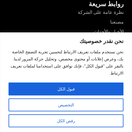
روابط سريعة
نظرة عامة على الشركة
مصنعنا
الأخبار والأحداث
نحن نقدر خصوصيتك
مقاطع الفيديو
المدونات
نحن نستخدم ملفات تعريف الارتباط لتحسين تجربة التصفح الخاصة
بك، وعرض إعلانات أو محتوى مخصص، وتحليل حركة المرور لدينا.
اتصل بنا
بالنقر على "قبول الكل"، فإنك توافق على استخدامنا لملفات تعريف
الارتباط.
اتصل بنا
رقم 526، طريق دونغآن الشمالي، هايزهو، غوزين،
قبول الكل
تشونغشان، قوانغدونغ، الصين
هاتف: +86+-13425434349
التخصيص
admin@wosenled.com
رفض الكل