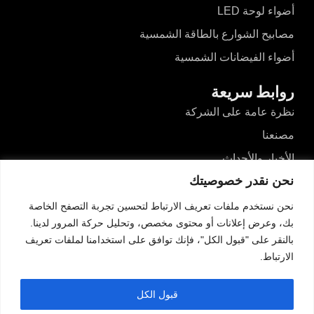
أضواء لوحة LED
مصابيح الشوارع بالطاقة الشمسية
أضواء الفيضانات الشمسية
روابط سريعة
نظرة عامة على الشركة
مصنعنا
الأخبار والأحداث
نحن نقدر خصوصيتك
مقاطع الفيديو
المدونات
نحن نستخدم ملفات تعريف الارتباط لتحسين تجربة التصفح الخاصة
بك، وعرض إعلانات أو محتوى مخصص، وتحليل حركة المرور لدينا.
اتصل بنا
بالنقر على "قبول الكل"، فإنك توافق على استخدامنا لملفات تعريف
الارتباط.
اتصل بنا
رقم 526، طريق دونغآن الشمالي، هايزهو، غوزين،
قبول الكل
تشونغشان، قوانغدونغ، الصين