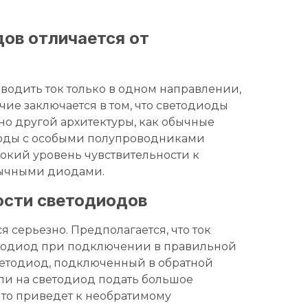
ов отличается от
одить ток только в одном направлении,
ичие заключается в том, что светодиоды
о другой архитектуры, как обычные
диоды с особыми полупроводниками
сокий уровень чувствительности к
бычными диодами.
ости светодиодов
 серьезно. Предполагается, что ток
светодиод при подключении в правильной
ветодиод, подключенный в обратной
если на светодиод подать большое
 что приведет к необратимому