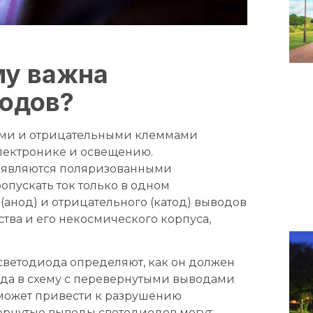
му важна
иодов?
ми и отрицательными клеммами
электронике и освещению.
 являются поляризованными
ропускать ток только в одном
анод) и отрицательного (катод) выводов
тва и его некосмического корпуса,
ветодиода определяют, как он должен
ода в схему с перевернутыми выводами
и может привести к разрушению
вернутые выводы светодиодов могут