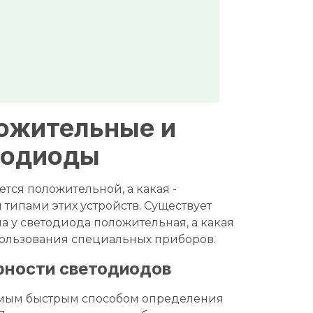
ложительные и
тодиоды
ется положительной, а какая -
 типами этих устройств. Существует
а у светодиода положительная, а какая
спользования специальных приборов.
рности светодиодов
амым быстрым способом определения