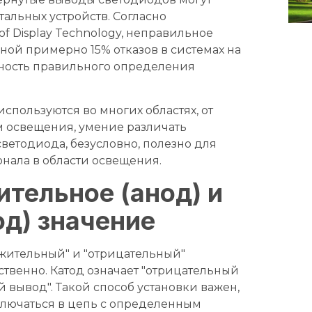
альных устройств. Согласно
f Display Technology, неправильное
ой примерно 15% отказов в системах на
жность правильного определения
используются во многих областях, от
 освещения, умение различать
етодиода, безусловно, полезно для
нала в области освещения.
ительное (анод) и
од) значение
ложительный" и "отрицательный"
ственно. Катод означает "отрицательный
й вывод". Такой способ установки важен,
ключаться в цепь с определенным