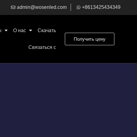
admin@wosenled.com
+8613425434349
ы
О нас
Скачать
Получить цену
Связаться с