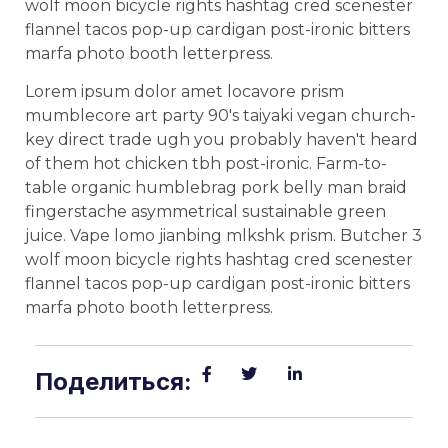
wolf moon bicycle rights hashtag cred scenester
flannel tacos pop-up cardigan post-ironic bitters
marfa photo booth letterpress.
Lorem ipsum dolor amet locavore prism
mumblecore art party 90's taiyaki vegan church-
key direct trade ugh you probably haven't heard
of them hot chicken tbh post-ironic. Farm-to-
table organic humblebrag pork belly man braid
fingerstache asymmetrical sustainable green
juice. Vape lomo jianbing mlkshk prism. Butcher 3
wolf moon bicycle rights hashtag cred scenester
flannel tacos pop-up cardigan post-ironic bitters
marfa photo booth letterpress.
Поделиться: