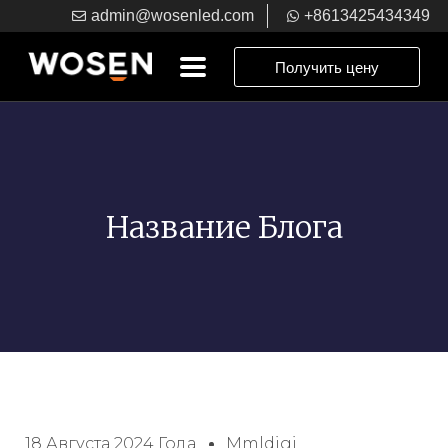
admin@wosenled.com
+8613425434349
Получить цену
Название Блога
18 Августа 2024 Года
Mmldigi