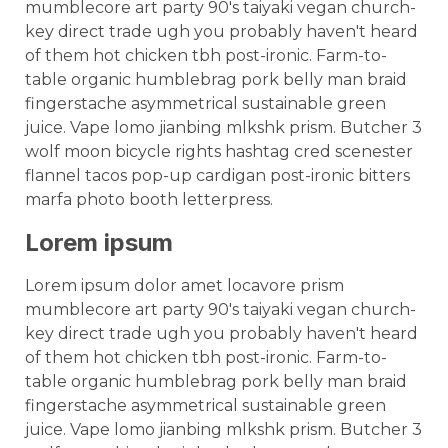
mumblecore art party 90's taiyaki vegan church-
key direct trade ugh you probably haven't heard
of them hot chicken tbh post-ironic. Farm-to-
table organic humblebrag pork belly man braid
fingerstache asymmetrical sustainable green
juice. Vape lomo jianbing mlkshk prism. Butcher 3
wolf moon bicycle rights hashtag cred scenester
flannel tacos pop-up cardigan post-ironic bitters
marfa photo booth letterpress.
Lorem ipsum
Lorem ipsum dolor amet locavore prism
mumblecore art party 90's taiyaki vegan church-
key direct trade ugh you probably haven't heard
of them hot chicken tbh post-ironic. Farm-to-
table organic humblebrag pork belly man braid
fingerstache asymmetrical sustainable green
juice. Vape lomo jianbing mlkshk prism. Butcher 3