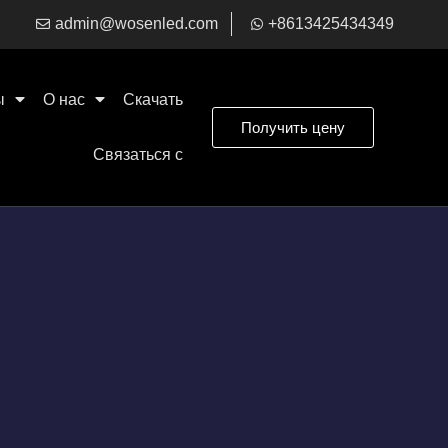
admin@wosenled.com
+8613425434349
ы
О нас
Скачать
Получить цену
Связаться с