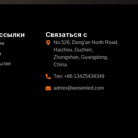
ссылки
Связаться с
No.526, Dong'an North Road,
ии
Haizhou, Guzhen,
а
Zhongshan, Guangdong,
бытия
China
Тел: +86-13425434349
admin@wosenled.com