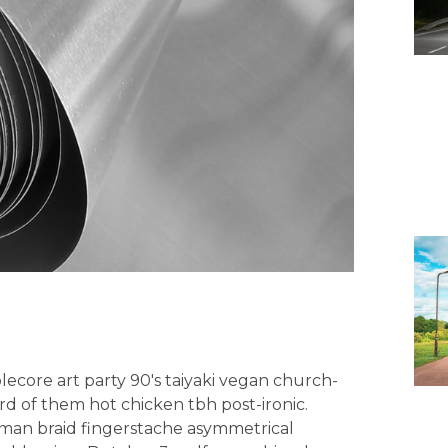
core art party 90's taiyaki vegan church-
d of them hot chicken tbh post-ironic.
man braid fingerstache asymmetrical