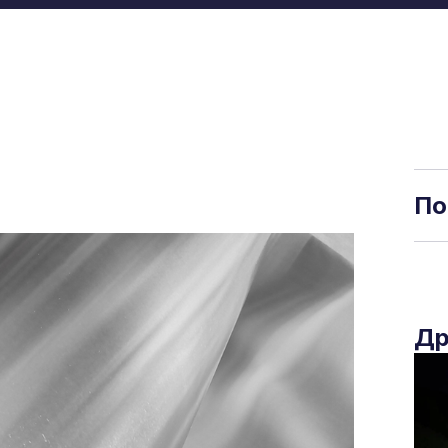
По
Др