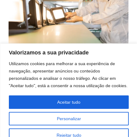
Valorizamos a sua privacidade
Como é que a Wosen melhora o
Utilizamos cookies para melhorar a sua experiência de
conhecimento e o valor da
navegação, apresentar anúncios ou conteúdos
marca:
personalizados e analisar o nosso tráfego. Ao clicar em
Aparência:
Moldes personalizados exclusivos,
"Aceitar tudo", está a consentir a nossa utilização de cookies.
cores personalizadas e embalagens de marca.
Soluções electrónicas:
Soluções electrónicas
Aceitar tudo
personalizadas com base nas necessidades do
projeto ou do mercado, incluindo opções de
Personalizar
regulação da intensidade luminosa, ajuste da
potência, linear e DOB (Driver on Board).
Rejeitar tudo